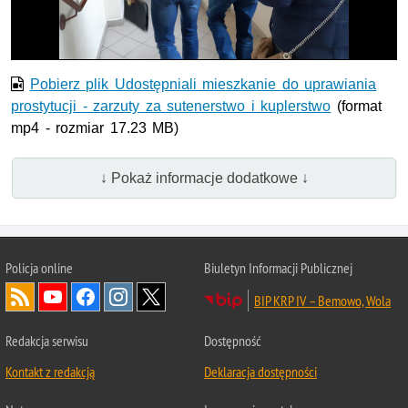
wideo
Pobierz plik Udostępniali mieszkanie do uprawiania
prostytucji - zarzuty za sutenerstwo i kuplerstwo
(format
mp4 - rozmiar 17.23 MB)
↓ Pokaż informacje dodatkowe ↓
Policja online
Biuletyn Informacji Publicznej
BIP KRP IV – Bemowo, Wola
Redakcja serwisu
Dostępność
Kontakt z redakcją
Deklaracja dostępności