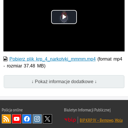
Odtwórz
wideo
Pobierz plik krp_4_narkotyki_mmmm.mp4
(format mp4
- rozmiar 37.48 MB)
↓ Pokaż informacje dodatkowe ↓
Policja online
Biuletyn Informacji Publicznej
BIP KRP IV – Bemowo, Wola