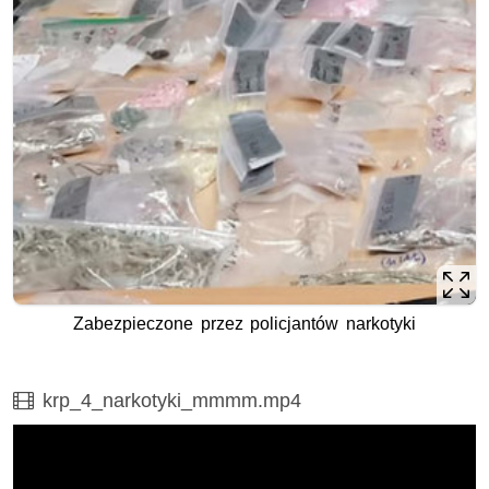
Zabezpieczone przez policjantów narkotyki
Film
krp_4_narkotyki_mmmm.mp4