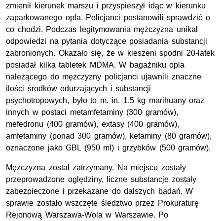
zmienił kierunek marszu i przyspieszył idąc w kierunku
zaparkowanego opla. Policjanci postanowili sprawdzić o
co chodzi. Podczas legitymowania mężczyzna unikał
odpowiedzi na pytania dotyczące posiadania substancji
zabronionych. Okazało się, że w kieszeni spodni 20-latek
posiadał kilka tabletek MDMA. W bagażniku opla
należącego do mężczyzny policjanci ujawnili znaczne
ilości środków odurzających i substancji
psychotropowych, było to m. in. 1,5 kg marihuany oraz
innych w postaci metamfetaminy (300 gramów),
mefedronu (400 gramów), extasy (400 gramów),
amfetaminy (ponad 300 gramów), ketaminy (80 gramów),
oznaczone jako GBL (950 ml) i grzybków (500 gramów).
Mężczyzna został zatrzymany. Na miejscu zostały
przeprowadzone oględziny, liczne substancje zostały
zabezpieczone i przekazane do dalszych badań. W
sprawie zostało wszczęte śledztwo przez Prokuraturę
Rejonową Warszawa-Wola w Warszawie. Po