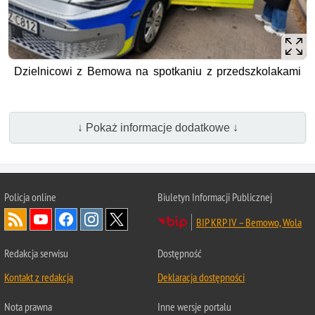
Dzielnicowi z Bemowa na spotkaniu z przedszkolakami
↓ Pokaż informacje dodatkowe ↓
Policja online
Biuletyn Informacji Publicznej
BIP KRP IV – Bemowo, Wola
Redakcja serwisu
Dostępność
Kontakt z redakcją
Deklaracja dostępności
Nota prawna
Inne wersje portalu