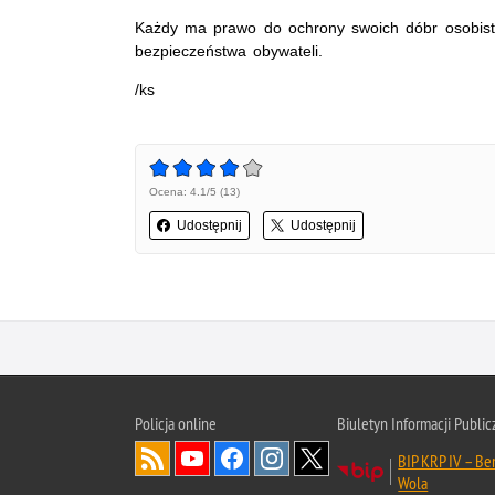
Każdy ma prawo do ochrony swoich dóbr osobisty
bezpieczeństwa obywateli.
/ks
Ocena: 4.1/5 (13)
Udostępnij
Udostępnij
Policja online
Biuletyn Informacji Public
BIP KRP IV – B
Wola