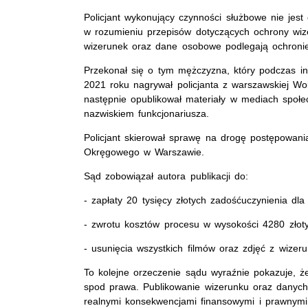
Policjant wykonujący czynności służbowe nie jes
w rozumieniu przepisów dotyczących ochrony wiz
wizerunek oraz dane osobowe podlegają ochronie
Przekonał się o tym mężczyzna, który podczas in
2021 roku nagrywał policjanta z warszawskiej Wol
następnie opublikował materiały w mediach społ
nazwiskiem funkcjonariusza.
Policjant skierował sprawę na drogę postępowan
Okręgowego w Warszawie.
Sąd zobowiązał autora publikacji do:
- zapłaty 20 tysięcy złotych zadośćuczynienia dla 
- zwrotu kosztów procesu w wysokości 4280 złot
- usunięcia wszystkich filmów oraz zdjęć z wizer
To kolejne orzeczenie sądu wyraźnie pokazuje, ż
spod prawa. Publikowanie wizerunku oraz danyc
realnymi konsekwencjami finansowymi i prawnymi