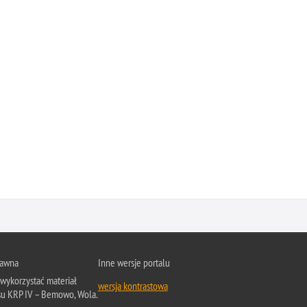
rawna
Inne wersje portalu
wykorzystać materiał
wersja kontrastowa
su KRP IV – Bemowo, Wola.