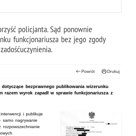
zyść policjanta. Sąd ponownie
unku funkcjonariusza bez jego zgody
zadośćuczynienia.
Powrót
Drukuj
du dotyczące bezprawnego publikowania wizerunku
m razem wyrok zapadł w sprawie funkcjonariusza z
interwencji i publikuje
że samo nagrywanie
iż rozpowszechnianie
bowych.