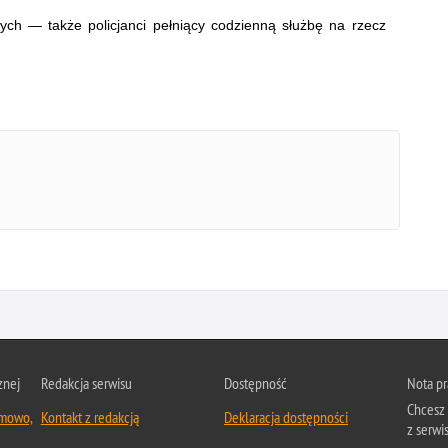
ch — także policjanci pełniący codzienną służbę na rzecz
znej
Redakcja serwisu
Dostępność
Nota p
Chcesz 
emowo,
Kontakt z redakcją
Deklaracja dostępności
z serwi