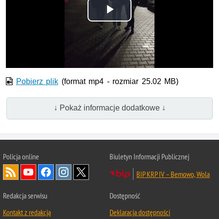
Odtwórz
wideo
Pobierz plik
(format mp4 - rozmiar 25.02 MB)
↓ Pokaż informacje dodatkowe ↓
Policja online
Biuletyn Informacji Publicznej
BIP KRP IV – Bemowo, Wola
Redakcja serwisu
Dostępność
Kontakt z redakcją
Deklaracja dostępności