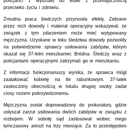
policjanci z wydziału do walki z przestępczością
przeciwko życiu i zdrowiu.
Żmudna praca śledczych przyniosła efekty. Zebrane
przez nich dowody i materiał operacyjny wskazywał, że
związek z tym zdarzeniem może mieć wytypowany
mężczyzna. Uzyskane w toku śledztwa dowody pozwoliły
na potwierdzenie sprawcy usiłowania zabójstw, którym
okazał się 37-letni mieszkaniec Bródna. Śledczy wraz z
policjantami operacyjnymi zatrzymali go w mieszkaniu.
Z informacji funkcjonariuszy wynika, że sprawca mógł
zaatakować kobietę na tle rabunkowym. 37-latek
zaskoczony obecnością w lokalu drugiej osoby zadał
ciosy nożem pokrzywdzonemu.
Mężczyzna został doprowadzony do prokuratury, gdzie
usłyszał zarzut usiłowania dwóch zabójstw w związku z
rozbojem. W sobotę sąd zastosował wobec niego
tymczasowy areszt na trzy miesiące. Za to przestępstwo