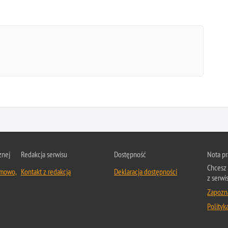
znej
Redakcja serwisu
Dostępność
Nota p
Chcesz 
emowo,
Kontakt z redakcją
Deklaracja dostępności
z serwi
Zapozna
Polityk