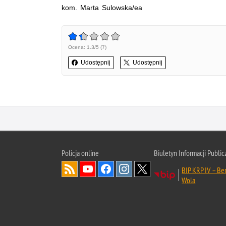
kom. Marta Sulowska/ea
Ocena: 1.3/5 (7)
Udostępnij
Udostępnij
Policja online
Biuletyn Informacji Public
BIP KRP IV – B
Wola