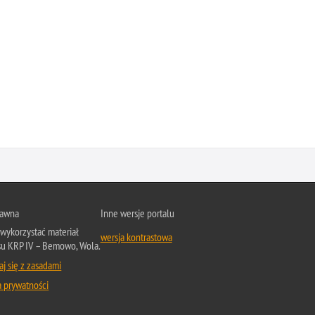
rawna
Inne wersje portalu
wykorzystać materiał
wersja kontrastowa
su KRP IV – Bemowo, Wola.
j się z zasadami
a prywatności