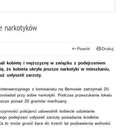
ie narkotyków
Powrót
Drukuj
mali kobietę i mężczyznę w związku z podejrzeniem
ę, że kobieta ukryła jeszcze narkotyki w mieszkaniu,
uż usłyszeli zarzuty.
o-interwencyjnego z komisariatu na Bemowie zatrzymali 20-
 posiadali przy sobie narkotyki. Podczas przeszukania lokalu
jeszcze ponad 20 gramów marihuany.
h czynności policjanci udowodnili kobiecie udzielanie
go podejrzani usłyszeli zarzuty posiadania środków
Za to może grozić kara do trzech lat pozbawienia wolności.