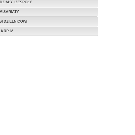
DZIAŁY I ZESPOŁY
MISARIATY
SI DZIELNICOWI
 KRP IV