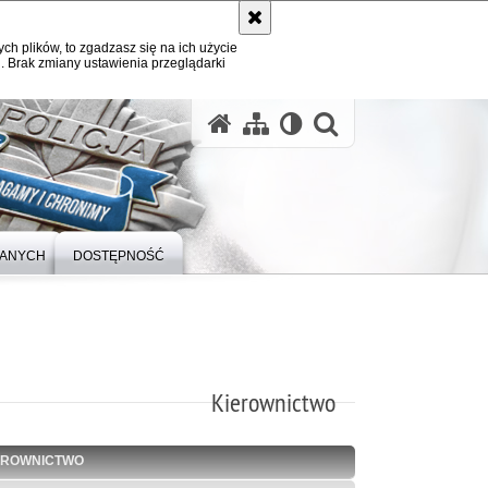
ych plików, to zgadzasz się na ich użycie
. Brak zmiany ustawienia przeglądarki
otwórz wysz
DANYCH
DOSTĘPNOŚĆ
Kierownictwo
EROWNICTWO